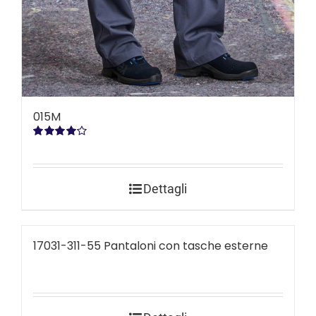
015M
Valutato
4.00
su 5
Dettagli
17031-311-55 Pantaloni con tasche esterne