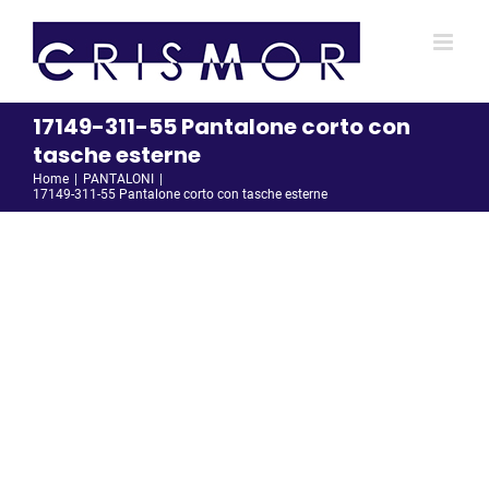
Salta
al
contenuto
17149-311-55 Pantalone corto con
tasche esterne
Home
PANTALONI
17149-311-55 Pantalone corto con tasche esterne