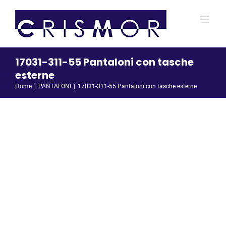
Salta
al
contenuto
17031-311-55 Pantaloni con tasche
esterne
Home
PANTALONI
17031-311-55 Pantaloni con tasche esterne