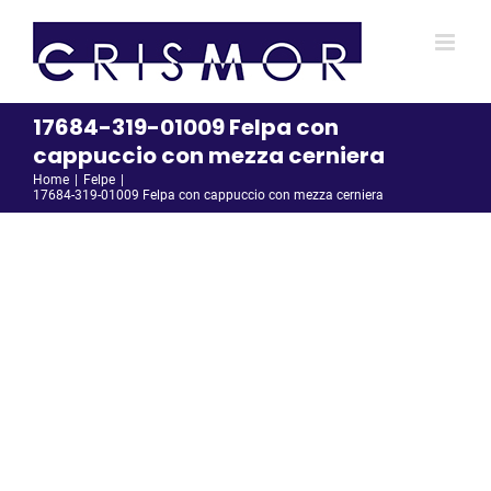
Salta
al
contenuto
17684-319-01009 Felpa con
cappuccio con mezza cerniera
Home
Felpe
17684-319-01009 Felpa con cappuccio con mezza cerniera