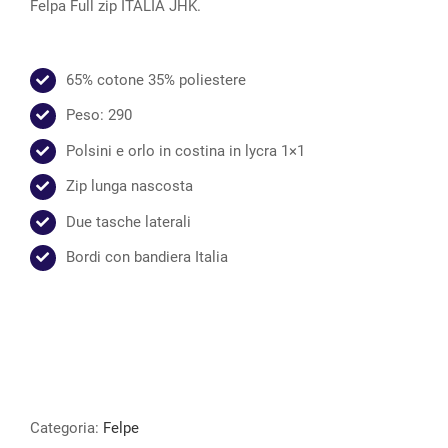
Felpa Full zip ITALIA JHK.
65% cotone 35% poliestere
Peso: 290
Polsini e orlo in costina in lycra 1×1
Zip lunga nascosta
Due tasche laterali
Bordi con bandiera Italia
Categoria:
Felpe