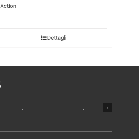
Action
Dettagli
S