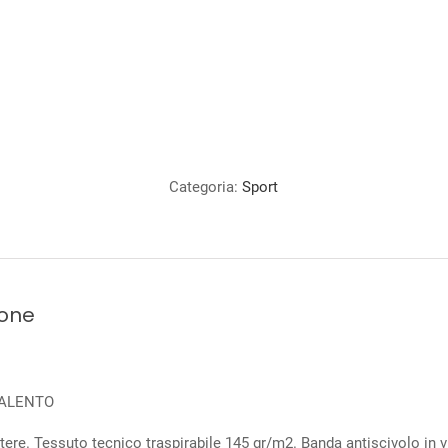
Categoria:
Sport
ione
 VALENTO
ere. Tessuto tecnico traspirabile 145 gr/m2. Banda antiscivolo in vi