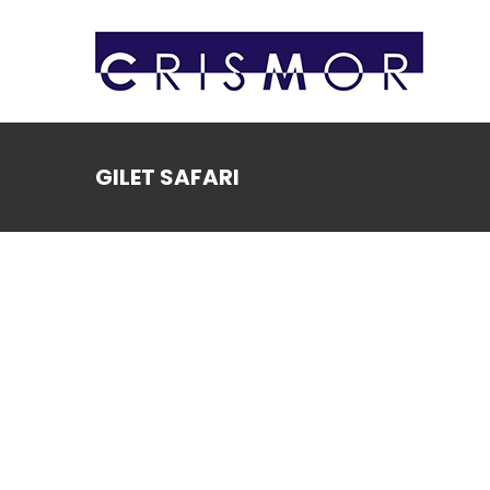
Salta
al
contenuto
GILET SAFARI