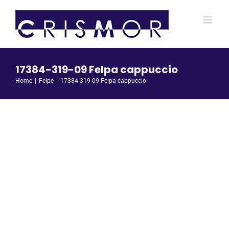
Salta
al
contenuto
17384-319-09 Felpa cappuccio
Home
Felpe
17384-319-09 Felpa cappuccio