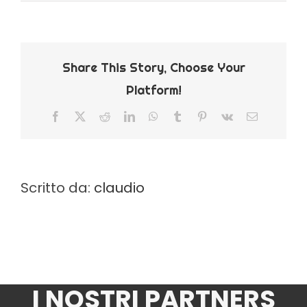
Hello
world!
Share This Story, Choose Your
Platform!
Facebook
X
Reddit
LinkedIn
WhatsApp
Tumblr
Pinterest
Vk
Email
Scritto da:
claudio
I NOSTRI PARTNERS