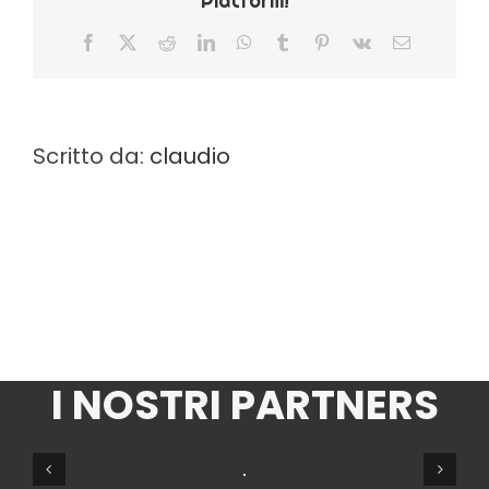
Platform!
Facebook
X
Reddit
LinkedIn
WhatsApp
Tumblr
Pinterest
Vk
Email
Scritto da:
claudio
I NOSTRI PARTNERS