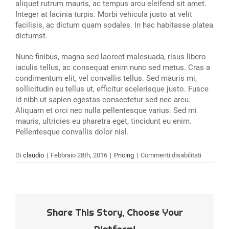
aliquet rutrum mauris, ac tempus arcu eleifend sit amet.
Integer at lacinia turpis. Morbi vehicula justo at velit
facilisis, ac dictum quam sodales. In hac habitasse platea
dictumst.
Nunc finibus, magna sed laoreet malesuada, risus libero
iaculis tellus, ac consequat enim nunc sed metus. Cras a
condimentum elit, vel convallis tellus. Sed mauris mi,
sollicitudin eu tellus ut, efficitur scelerisque justo. Fusce
id nibh ut sapien egestas consectetur sed nec arcu.
Aliquam et orci nec nulla pellentesque varius. Sed mi
mauris, ultricies eu pharetra eget, tincidunt eu enim.
Pellentesque convallis dolor nisl.
su
Di
claudio
|
Febbraio 28th, 2016
|
Pricing
|
Commenti disabilitati
Fusce
efficitur
gravida,
odois
interdum
arcu
Share This Story, Choose Your
vulputate.