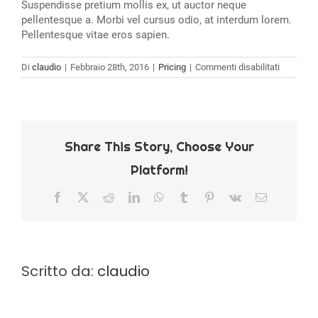
Suspendisse pretium mollis ex, ut auctor neque
pellentesque a. Morbi vel cursus odio, at interdum lorem.
Pellentesque vitae eros sapien.
su
Di
claudio
|
Febbraio 28th, 2016
|
Pricing
|
Commenti disabilitati
Cras
erat
elit,
maximus
vestibul
eros
Share This Story, Choose Your
non.
Platform!
Facebook
X
Reddit
LinkedIn
WhatsApp
Tumblr
Pinterest
Vk
Email
Scritto da:
claudio